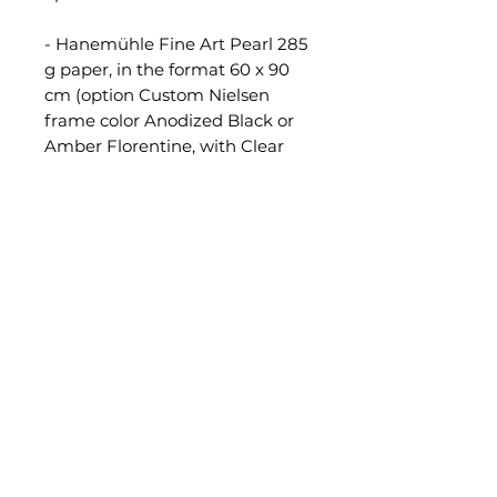
- Hanemühle Fine Art Pearl 285
g paper, in the format 60 x 90
cm (option Custom Nielsen
frame color Anodized Black or
Amber Florentine, with Clear
Color anti-reflective glass),
numbered, signed and certified.
-- Hahnemühle Fine Art Pearl
285g paper, mounted onto
genuine Dibond®, in the unique
size of 60 x 90 cm (optional
Black aluminum American Box
frame), numbered, signed, and
certified.
Hahnemühle Certificate of