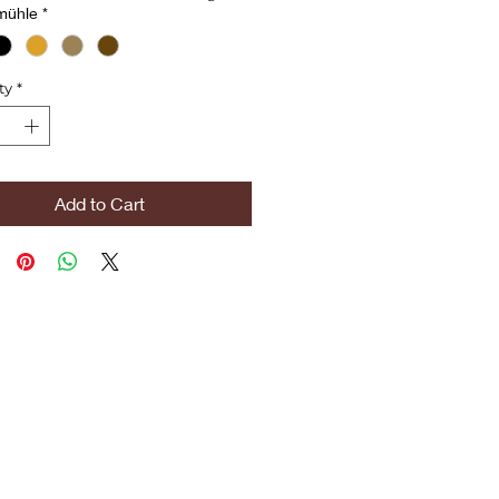
mühle
*
ty
*
Add to Cart