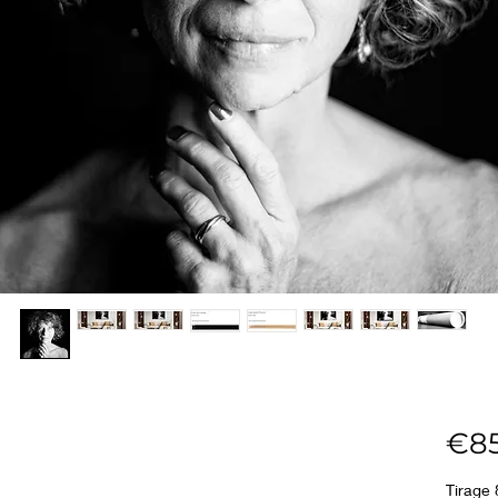
€85
Tirage 80 x 80 cm Fine Art Pearl 285g