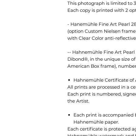
This photograph is limited to 3
Each copy is printed with 2 opt
- Hanemühle Fine Art Pearl 28
(option Custom Nielsen frame 
with Clear Color anti-reflectiv
-- Hahnemühle Fine Art Pearl
Dibond®, in the unique size o
American Box frame), numbered
Hahnemühle Certificate of 
All prints are processed in a ce
Each print is numbered, signe
the Artist.
Each print is accompanied by
Hahnemühle paper.
Each certificate is protected a
Hahnemühle watermark and flu