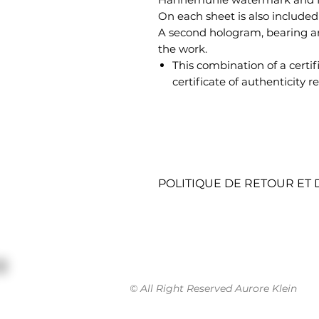
On each sheet is also includ
A second hologram, bearing an
the work.
This combination of a certi
certificate of authenticity re
POLITIQUE DE RETOUR E
POLITIQUE DE RETOUR E
RETOURS SOUS 15 JOURS
Pour cela, contactez notre se
marche à suivre.
- Onglet contact sur le site i
© All Right Reserved Aurore Klein
Une fois votre commande re
- Choisir une nouvelle œuvr