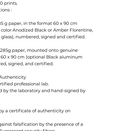
0 prints.
ions :
5 g paper, in the format 60 x 90 cm
color Anodized Black or Amber Florentine,
e glass), numbered, signed and certified.
 285g paper, mounted onto genuine
f 60 x 90 cm (optional Black aluminum
, signed, and certified.
Authenticity
rtified professional lab.
d by the laboratory and hand-signed by
 a certificate of authenticity on
gainst falsification by the presence of a
orescent security fibers.