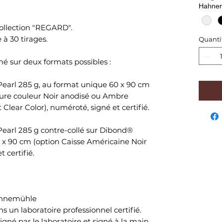
Hahne
Collection "REGARD".
 à 30 tirages.
Quanti
 sur deux formats possibles :
earl 285 g, au format unique 60 x 90 cm
sure couleur Noir anodisé ou Ambre
t Clear Color), numéroté, signé et certifié.
earl 285 g contre-collé sur Dibond®
0 x 90 cm (option Caisse Américaine Noir
 certifié.
Hahnemühle
ns un laboratoire professionnel certifié.
gné par le laboratoire et signé à la main