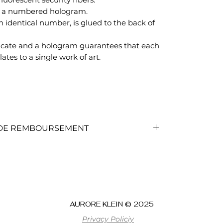
ed a numbered hologram.
 identical number, is glued to the back of
ficate and a hologram guarantees that each
lates to a single work of art.
T DE REMBOURSEMENT
T DE REMBOURSEMENT
rvice client qui vous indiquera la
nternet.
AURORE KLEIN © 2025
çue, vous pouvez :
e
Privacy Policiy