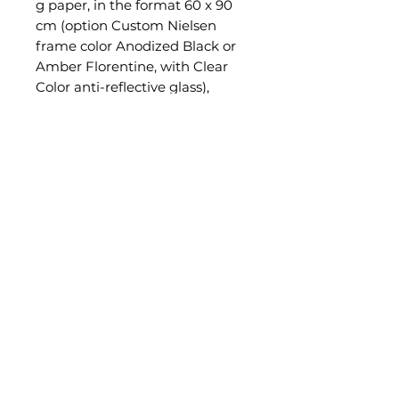
g paper, in the format 60 x 90
cm (option Custom Nielsen
frame color Anodized Black or
Amber Florentine, with Clear
Color anti-reflective glass),
numbered, signed and certified.
-- Hahnemühle Fine Art Pearl
285g paper, mounted onto
genuine Dibond®, in the unique
size of 60 x 90 cm (optional
Black aluminum American Box
frame), numbered, signed, and
certified.
Hahnemühle Certificate of
Authenticity
All prints are processed in a
certified professional lab.