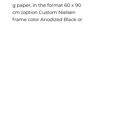
g paper, in the format 60 x 90
cm (option Custom Nielsen
frame color Anodized Black or
Amber Florentine, with Clear
Color anti-reflective glass),
numbered, signed and certified.
-- Hahnemühle Fine Art Pearl
285g paper, mounted onto
genuine Dibond®, in the unique
size of 60 x 90 cm (optional
Black aluminum American Box
frame), numbered, signed, and
certified.
Hahnemühle Certificate of
Authenticity
All prints are processed in a
certified professional lab.