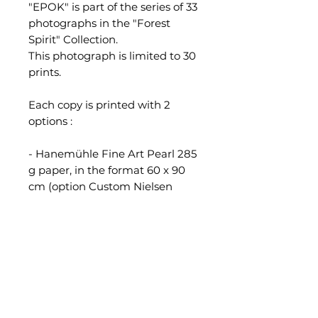
"EPOK" is part of the series of 33
photographs in the "Forest
Spirit" Collection.
This photograph is limited to 30
prints.
Each copy is printed with 2
options :
- Hanemühle Fine Art Pearl 285
g paper, in the format 60 x 90
cm (option Custom Nielsen
frame color Anodized Black or
Amber Florentine, with Clear
Color anti-reflective glass),
numbered, signed and certified.
-- Hahnemühle Fine Art Pearl
285g paper, mounted onto
genuine Dibond®, in the unique