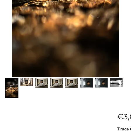
€3,
Tirage 60 x 90 cm Fine Art Pearl 285g