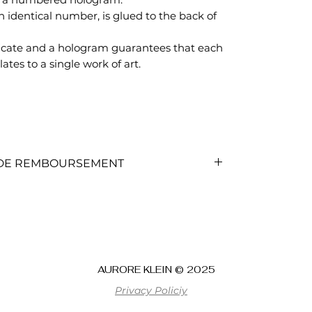
 identical number, is glued to the back of
ficate and a hologram guarantees that each
lates to a single work of art.
T DE REMBOURSEMENT
T DE REMBOURSEMENT
rvice client qui vous indiquera la
nternet.
AURORE KLEIN © 2025
çue, vous pouvez :
e
Privacy Policiy
nt complet de votre commande