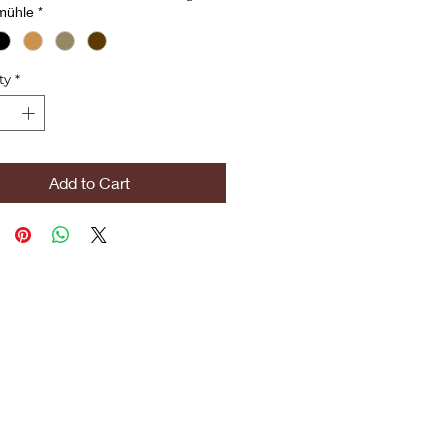
mühle
*
ty
*
Add to Cart