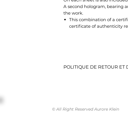
A second hologram, bearing an
the work.
This combination of a certi
certificate of authenticity re
POLITIQUE DE RETOUR E
POLITIQUE DE RETOUR E
RETOURS SOUS 15 JOURS
Pour cela, contactez notre se
marche à suivre.
- Onglet contact sur le site i
© All Right Reserved Aurore Klein
Une fois votre commande re
- Choisir une nouvelle œuvr
- Obtenir un rembourseme