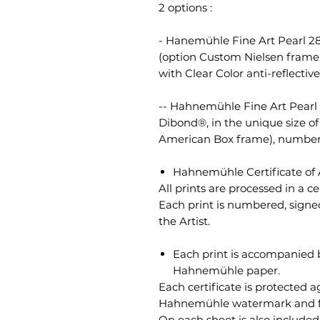
2 options :
- Hanemühle Fine Art Pearl 28
(option Custom Nielsen frame 
with Clear Color anti-reflectiv
-- Hahnemühle Fine Art Pearl
Dibond®, in the unique size o
American Box frame), numbered
Hahnemühle Certificate of 
All prints are processed in a ce
Each print is numbered, signe
the Artist.
Each print is accompanied by
Hahnemühle paper.
Each certificate is protected a
Hahnemühle watermark and flu
On each sheet is also includ