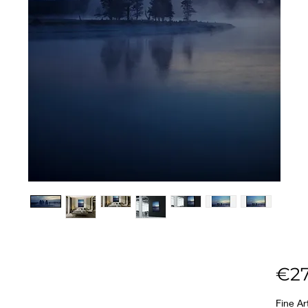
€27
Fine A