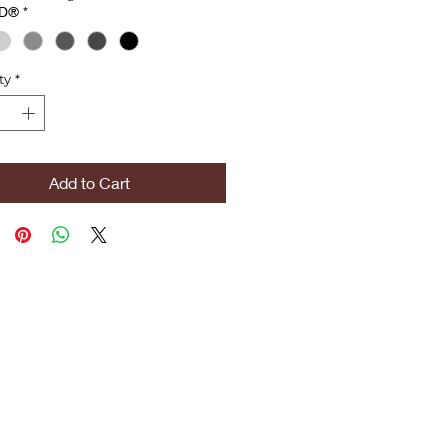
D®
*
ty
*
Add to Cart