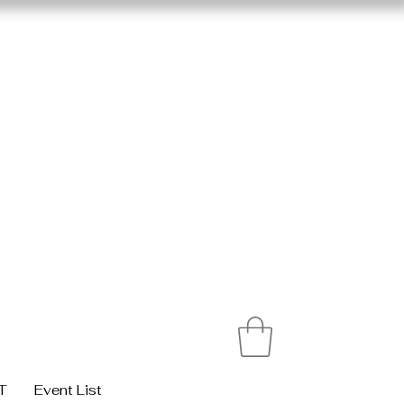
T
Event List