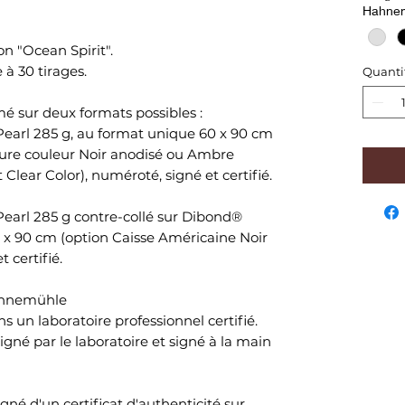
Hahne
ion "Ocean Spirit".
 à 30 tirages.
Quanti
 sur deux formats possibles :
earl 285 g, au format unique 60 x 90 cm
sure couleur Noir anodisé ou Ambre
t Clear Color), numéroté, signé et certifié.
earl 285 g contre-collé sur Dibond®
0 x 90 cm (option Caisse Américaine Noir
 certifié.
Hahnemühle
ns un laboratoire professionnel certifié.
gné par le laboratoire et signé à la main
é d'un certificat d'authenticité sur