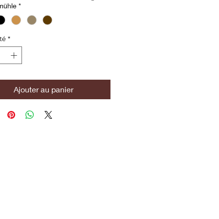
mühle
*
té
*
Ajouter au panier