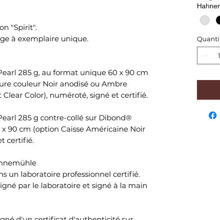
Hahne
on "Spirit".
age à exemplaire unique.
Quanti
earl 285 g, au format unique 60 x 90 cm
sure couleur Noir anodisé ou Ambre
t Clear Color), numéroté, signé et certifié.
earl 285 g contre-collé sur Dibond®
0 x 90 cm (option Caisse Américaine Noir
 certifié.
Hahnemühle
ns un laboratoire professionnel certifié.
gné par le laboratoire et signé à la main
é d'un certificat d'authenticité sur