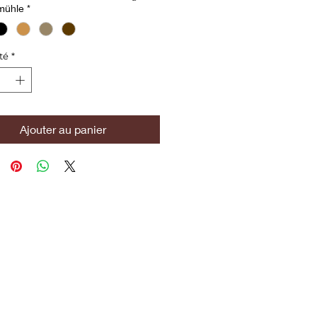
mühle
*
té
*
Ajouter au panier