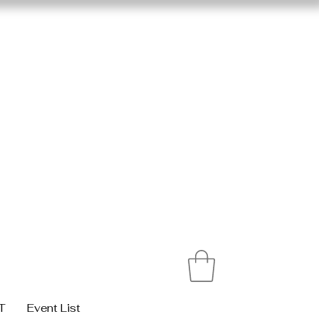
T
Event List