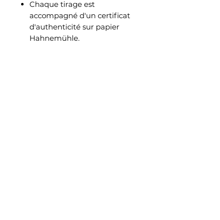
Chaque tirage est
accompagné d'un certificat
d'authenticité sur papier
Hahnemühle.
Chaque certificat est protégé
contre la falsification par la
présence d'un filigrane
Hahnemühle et de fibres de
sécurité fluorescentes.
Sur chaque feuille est
également inclus un
hologramme numéroté.
Un deuxième hologramme,
portant un numéro identique,
est collé au dos de l'œuvre.
Cette association d'un
certificat et d'un
hologramme garantit que
chaque certificat
d'authenticité se rapporte à