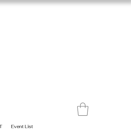
T
Event List