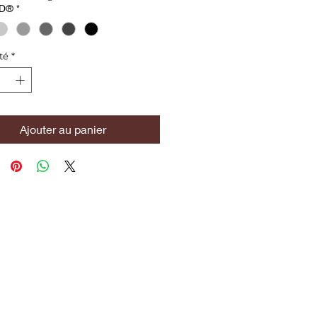
D®
*
té
*
Ajouter au panier