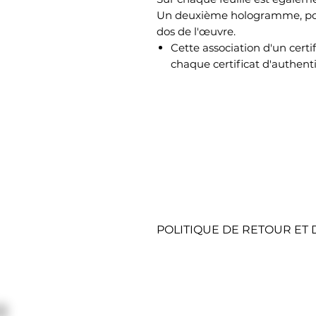
Un deuxième hologramme, port
dos de l'œuvre.
Cette association d'un cert
chaque certificat d'authenti
POLITIQUE DE RETOUR E
RETOURS SOUS 15 JOURS
Pour cela, contactez notre se
marche à suivre.
- Onglet contact sur le site i