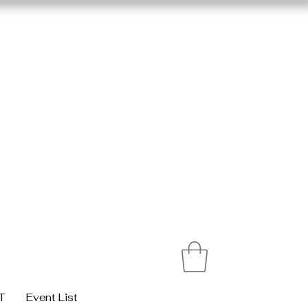
T
Event List