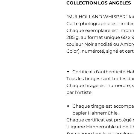
COLLECTION LOS ANGELES
"MULHOLLAND WHISPER" fait pa
Cette photographie est limitée
Chaque exemplaire est imprim
285 g, au format unique 60 x 
couleur Noir anodisé ou Ambre 
Color), numéroté, signé et cert
Certificat d'authenticité 
Tous les tirages sont traités da
Chaque tirage est numéroté, si
par l'Artiste.
Chaque tirage est accompagn
papier Hahnemühle.
Chaque certificat est protégé c
filigrane Hahnemühle et de fib
Sur chaque feuille est égale