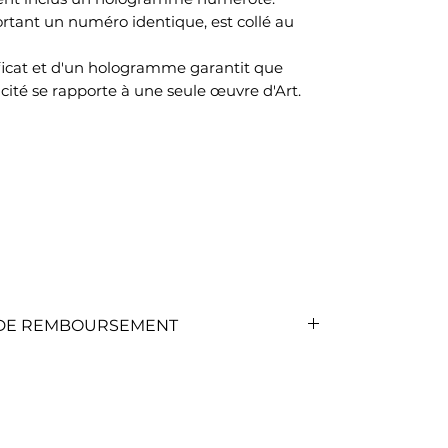
ant un numéro identique, est collé au
ificat et d'un hologramme garantit que
cité se rapporte à une seule œuvre d'Art.
T DE REMBOURSEMENT
rvice client qui vous indiquera la
nternet.