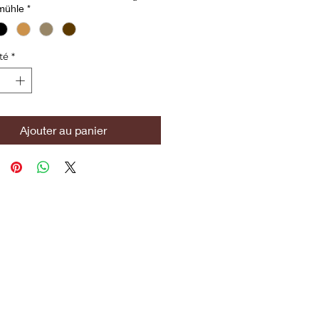
mühle
*
té
*
Ajouter au panier