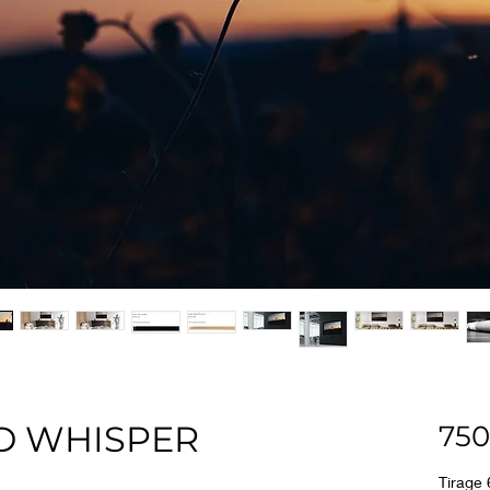
D WHISPER
750
Tirage 