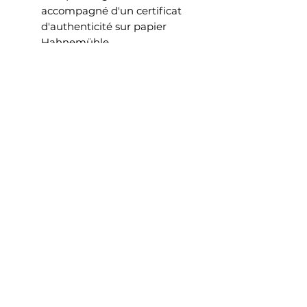
accompagné d'un certificat
d'authenticité sur papier
Hahnemühle.
Chaque certificat est protégé
contre la falsification par la
présence d'un filigrane
Hahnemühle et de fibres de
sécurité fluorescentes.
Sur chaque feuille est
également inclus un
hologramme numéroté.
Un deuxième hologramme,
portant un numéro identique,
est collé au dos de l'œuvre.
Cette association d'un
certificat et d'un
hologramme garantit que
chaque certificat
d'authenticité se rapporte à