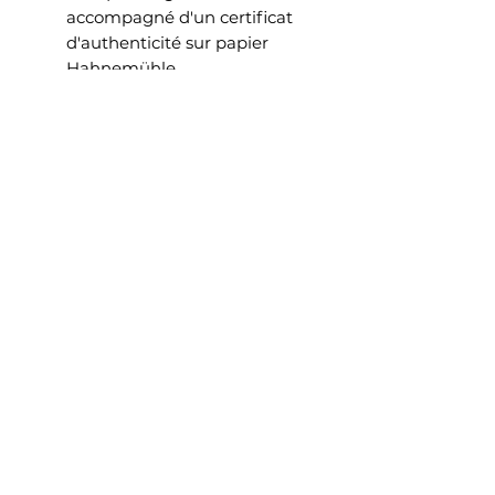
accompagné d'un certificat
d'authenticité sur papier
Hahnemühle.
Chaque certificat est protégé
contre la falsification par la
présence d'un filigrane
Hahnemühle et de fibres de
sécurité fluorescentes.
Sur chaque feuille est
également inclus un
hologramme numéroté.
Un deuxième hologramme,
portant un numéro identique,
est collé au dos de l'œuvre.
Cette association d'un
certificat et d'un
hologramme garantit que
chaque certificat
d'authenticité se rapporte à