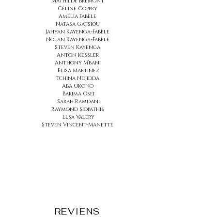
Mathilde Brémont
Céline Coppry
Amélia Fabèle
Natasa Gatsiou
Jahyan Kayenga-Fabèle
Nolan Kayenga-Fabèle
Steven Kayenga
Anton Kessler
Anthony M’bani
Elisa Martinez
Tchina Ndjidda
Aba Okono
Barima Osei
Sarah Ramdani
Raymond Siopathis
Elsa Valéry
Steven Vincent-Manette
REVIENS